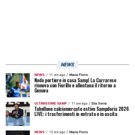
Reti: 0
Presenze totali: 9
Presenze da titolare: 9
Presenze da subentrato: 0
Sostituzioni (uscito): 2
Ammonizioni: 4
NEWS
Espulsioni: 0
NEWS
11 ore ago
Maria Floris
Nodo portiere in casa Samp! La Carrarese
LA PLAYLIST DELLE NOSTRE TOP NEWS
rinnova con Fiorillo e allontana il ritorno a
Genova
ULTIMISSIME SAMP
11 ore ago
Elia Serra
Tabellone calciomercato estivo Sampdoria 2026
LIVE: i trasferimenti in entrata e in uscita
NEWS
12 ore ago
Maria Floris