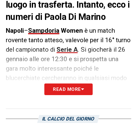
luogo in trasferta. Intanto, ecco i
numeri di Paola Di Marino
Napoli
–
Sampdoria
Women
è un match
rovente tanto atteso, valevole per il 16° turno
del campionato di
Serie A
. Si giocherà il 26
gennaio alle ore 12:30 e si prospetta una
gara molto interessante poiché le
blucerchiate cercheranno in qualsiasi modo
di sfoderare la miglior prestazione. Dopo
READ MORE
l’ultima giornata, maggiore è la fiducia
acquisita. Tra le avversarie potrebbe figurare
Paola Di Marino
. Vi riportiamo i suoi numeri
IL CALCIO DEL GIORNO
nella corrente stagione: