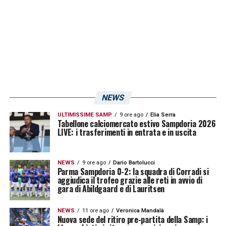
NEWS
U
n post condiviso da U.C. Sampdoria (@sampdoria)
ULTIMISSIME SAMP
9 ore ago
Elia Serra
Tabellone calciomercato estivo Sampdoria 2026
LIVE: i trasferimenti in entrata e in uscita
LA PLAYLIST DELLE NOSTRE TOP NEWS
NEWS
9 ore ago
Dario Bartolucci
Parma Sampdoria 0-2: la squadra di Corradi si
aggiudica il trofeo grazie alle reti in avvio di
gara di Abildgaard e di Lauritsen
NEWS
11 ore ago
Veronica Mandalà
Nuova sede del ritiro pre-partita della Samp: i