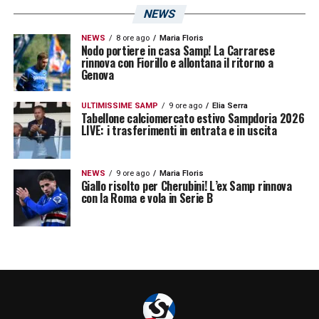
NEWS
Kazakistan-Lituania 5-2 (subentrato al 60′)
NEWS
8 ore ago
Maria Floris
Nodo portiere in casa Samp! La Carrarese
rinnova con Fiorillo e allontana il ritorno a
LA PLAYLIST DELLE NOSTRE TOP NEWS
Genova
ULTIMISSIME SAMP
9 ore ago
Elia Serra
Tabellone calciomercato estivo Sampdoria 2026
LIVE: i trasferimenti in entrata e in uscita
NEWS
9 ore ago
Maria Floris
Giallo risolto per Cherubini! L’ex Samp rinnova
con la Roma e vola in Serie B