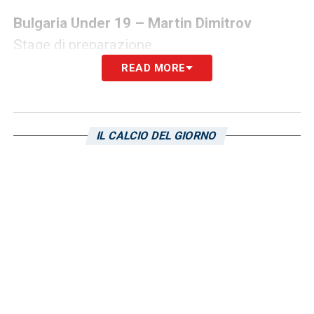
Bulgaria Under 19 – Martin Dimitrov
Stage di preparazione
READ MORE
Italia Under 17 – Giuseppe Forte
Qualificazioni UEFA Euro Under 17: Italia-
Slovacchia 1-0 (in panchina)
IL CALCIO DEL GIORNO
Qualificazioni UEFA Euro Under 17: Italia-
Ucraina 2-1 (in panchina)
Qualificazioni UEFA Euro Under 17: Croazia-
Italia 1-2 (subentrato all’87’)
Lituania Under 17 – Carmine Mennea
Qualificazioni UEFA Euro Under 17: Lituania-
Georgia 3-0 (in tribuna)
Qualificazioni UEFA Euro Under 17: