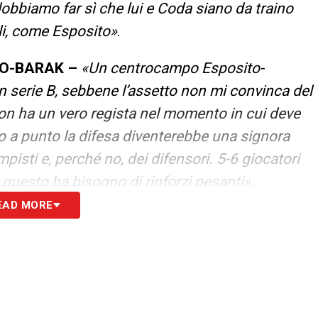
obbiamo far sì che lui e Coda siano da traino
gli, come Esposito
»
.
O-BARAK –
«Un centrocampo Esposito-
 serie B, sebbene l’assetto non mi convinca del
 non ha un vero regista nel momento in cui deve
do a punto la difesa diventerebbe una signora
isti e, perché no, dei difensori. 5-6 giocatori
 questo ha bisogno di rinforzi pesanti»
.
EAD MORE
irigenza ha esternato l’interesse per
time
S