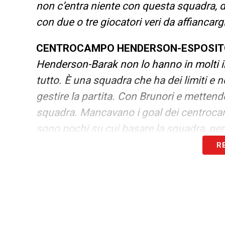
non c’entra niente con questa squadra, d
con due o tre giocatori veri da affiancar
CENTROCAMPO HENDERSON-ESPOSIT
Henderson-Barak non lo hanno in molti in
tutto. È una squadra che ha dei limiti e
gestire la partita. Con Brunori e metten
squadra. Mancavano i goal dei centrocamp
sono pochi su cui basare la squadra, per
R
LEGGI ANCHE:
Vlahovic Sampdoria, la d
l’attaccante militante allo Spezia! Le ul
LA PLAYLIST DELLE NOSTRE TOP NEW