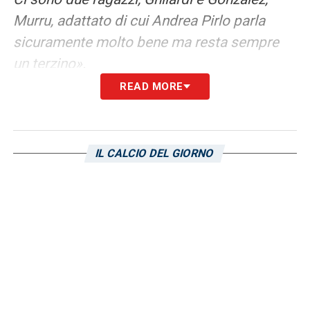
Murru, adattato di cui Andrea Pirlo parla
sicuramente molto bene ma resta sempre
un terzino».
READ MORE
MUSTAFI
–
«Mustafi è svincolato, Sokratis
anche. Mustafi è uno nome, sulla carta, che
potrebbe fare al caso della Sampdoria.
IL CALCIO DEL GIORNO
Mustafi ha 32 anni, Sokratis 35. Ma Mustafi
potrebbe essere interessante, va
ovviamente indagato. Ha avuto qualche
problema fisico, negli ultimi due anni ha
giocato solo 14 partite».
KASAMI
–
«Kasami ha fisico e qualità
tecniche. È un giocatore diverso da quelli