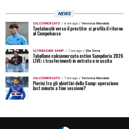
che abbiamo. È un classe 86, ha esperienza.
NEWS
Nel gioco di Pirlo, a tre, ha capacità fisiche
importanti. Può giocare al posto di Verre, è il
CALCIOMERCATO
6 ore ago
Veronica Mandalà
Tantalocchi verso il prestito: si profila il ritorno
al Campobasso
suo sostituto ideale. Se uno volesse giocare
con Depaoli alto, potresti giocare anche con
lui in modo più offensivo».
ULTIMISSIME SAMP
7 ore ago
Elia Serra
Tabellone calciomercato estivo Sampdoria 2026
LIVE: i trasferimenti in entrata e in uscita
RICCI
–
«Io un giocatore con uno strappo e
rotto da tre mesi non lo avrei preso»
.
CALCIOMERCATO
7 ore ago
Veronica Mandalà
Pierini tra gli obiettivi della Samp: operazione
last minute a fine sessione?
BORINI
–
«A Cremona ci siamo giocati la
vittoria con quel gol sbagliato, quel tiro
strozzato»
.
DEPAOLI
–
«Lui nasce mezzala e lo sta