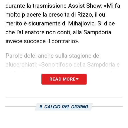
durante la trasmissione Assist Show: «Mi fa
molto piacere la crescita di Rizzo, il cui
merito è sicuramente di Mihajlovic. Si dice
che l’allenatore non conti, alla Sampdoria
invece succede il contrario».
Parole dolci anche sulla stagione dei
blucerchiati: «Sono tifoso della Sampdoria e
mi fa piacere vedere come sia cresciuta la
READ MORE
squadra in questo campionato».
LA PLAYLIST DELLE NOSTRE TOP NEWS
IL CALCIO DEL GIORNO