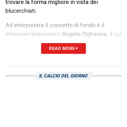
trovare la forma migliore in vista dei
blucerchiati.
Ad interpretare il concetto di fondo è il
difensore bianconero
Angelo Ogbonna,
il cui
pensiero viene affidato a Facebook:
READ MORE
«
Felicissimo per il passaggio del turno,
siamo davvero un gruppo straordinario! Ora
testa già alla sfida contro la Samp».
IL CALCIO DEL GIORNO
LA PLAYLIST DELLE NOSTRE TOP NEWS