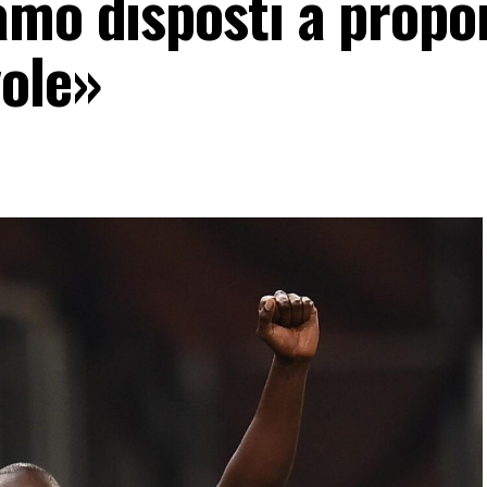
amo disposti a propor
vole»