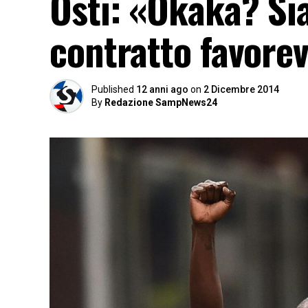
Osti: «Okaka? Si
contratto favore
Published
12 anni ago
on
2 Dicembre 2014
By
Redazione SampNews24