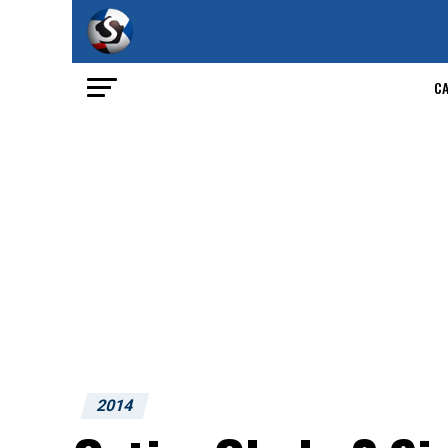
C
2014