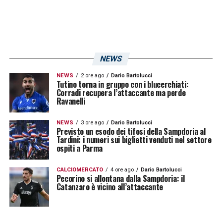
parte sua non azzecca mai un passaggio e
perde palloni facili. (
74′ Oudin 6
– Entra bene
in partita impegnando Gori con una parata
importante).
NEWS
YEPES
5
– Prestazione sottotono dello
NEWS
2 ore ago
Dario Bartolucci
Tutino torna in gruppo con i blucerchiati:
Corradi recupera l’attaccante ma perde
spagnolo, non riesce a servire bene il reparto
Ravanelli
offensivo e viene spesso bloccato dagli
avversari.
NEWS
3 ore ago
Dario Bartolucci
Previsto un esodo dei tifosi della Sampdoria al
Tardini: i numeri sui biglietti venduti nel settore
ospiti a Parma
BERUATTO
5
– Incide poco sulla fascia
offre poca spinta e non riesce a scodellare
CALCIOMERCATO
4 ore ago
Dario Bartolucci
Pecorino si allontana dalla Sampdoria: il
tanti palloni in attacco. Prova negativa
Catanzaro è vicino all’attaccante
DEPAOLI
5
– Non si fa mai vedere
pericoloso, lotta su tutti i palloni. Da uno