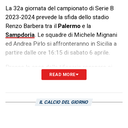
La 32a giornata del campionato di Serie B
2023-2024 prevede la sfida dello stadio
Renzo Barbera tra il
Palermo
e la
Sampdoria
. Le squadre di Michele Mignani
ed Andrea Pirlo si affronteranno in Sicilia a
partire dalle ore 16:15 di sabato 6 aprile.
Presso la casa della tifoseria rosanero si
READ MORE
sfideranno 2 tra le squadre più prolifiche
dopo la 21a giornata, ad esclusione del
Venezia
a quota 20 reti – riporta
La
Repubblica
. Le due formazioni da quel
IL CALCIO DEL GIORNO
momento in poi hanno siglato
rispettivamente
19 e 18 reti
, un bottino