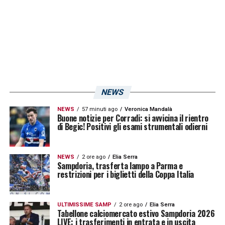
considerevole per la corsa ad un posto nel
prossimo campionato di Serie A.
LA PLAYLIST DELLE NOSTRE TOP NEWS
NEWS
NEWS
57 minuti ago
Veronica Mandalà
Buone notizie per Corradi: si avvicina il rientro
di Begic! Positivi gli esami strumentali odierni
NEWS
2 ore ago
Elia Serra
Sampdoria, trasferta lampo a Parma e
restrizioni per i biglietti della Coppa Italia
ULTIMISSIME SAMP
2 ore ago
Elia Serra
Tabellone calciomercato estivo Sampdoria 2026
LIVE: i trasferimenti in entrata e in uscita