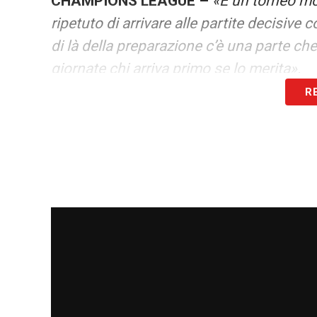
CHAMPIONS LEAGUE –
«È un torneo mol
ripetuto di arrivare alle partite decisive 
di là della preparazione c’è una parte che
giornate chi arriva primo se lo merita».
R
DYBALA –
«Siamo a buon punto, parliam
avanzando anche con tutte le tempistiche 
difficile avere attività collaterali al ca
Scudetto, affrontiamo le partite una per v
LA PLAYLIST DELLE NOSTRE TOP NEW