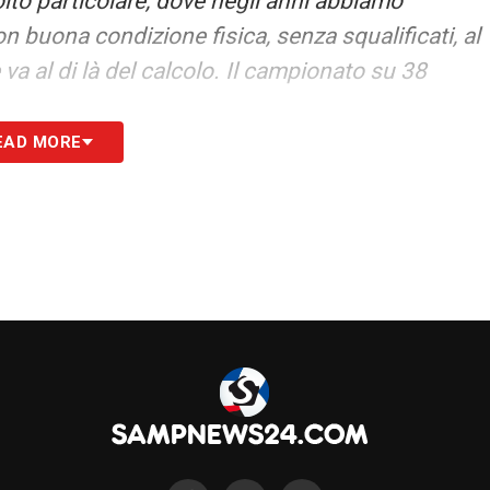
to particolare, dove negli anni abbiamo
con buona condizione fisica, senza squalificati, al
 va al di là del calcolo. Il campionato su 38
EAD MORE
o spesso con il suo entourage. Stiamo
del caso date le partite ogni tre giorni. È
mpo ma stiamo parlando. Non ci sarà party per lo
olta per raccogliere più punti possibili».
S