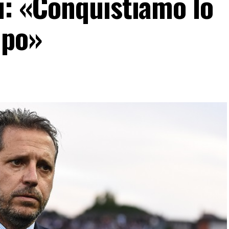
i: «Conquistiamo lo
mpo»