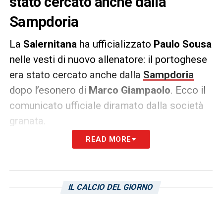
stato cercato anche dalla
Sampdoria
La
Salernitana
ha ufficializzato
Paulo Sousa
nelle vesti di nuovo allenatore: il portoghese
era stato cercato anche dalla
Sampdoria
dopo l’esonero di
Marco Giampaolo
. Ecco il
comunicato ufficiale diramato dalla società
granata.
READ MORE
COMUNICATO UFFICIALE –
«L’U.S.
Salernitana 1919 comunica di aver raggiunto
l’accordo con il Sig. Paulo Sousa e di avergli
IL CALCIO DEL GIORNO
affidato la guida tecnica della prima
squadra».