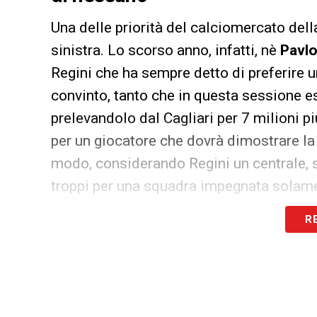
Una delle priorità del calciomercato dell
sinistra. Lo scorso anno, infatti, nè
Pavlo
Regini che ha sempre detto di preferire 
convinto, tanto che in questa sessione e
prelevandolo dal Cagliari per 7 milioni più
per un giocatore che dovrà dimostrare la b
modo, considerando Regini un centrale, s
troppi per una squadra impegnata solame
che non ha trovato squadre realmente inte
R
doveva essere per forza di cose il bosnia
la
fine di un’avventura
, quella con la ma
le presenze del classe ’88 furono solamen
numero risibile, che testimonia della
poc