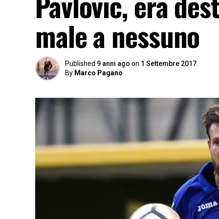
Pavlovic, era des
male a nessuno
Published
9 anni ago
on
1 Settembre 2017
By
Marco Pagano