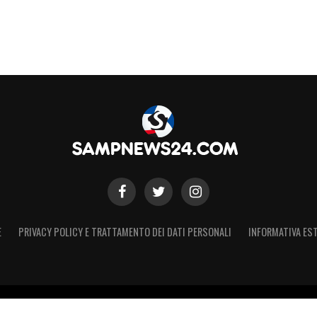
unque, rappresenta una
scelta giusta
sia per il
nutaggio in Calabria,
che per la Sampdoria
, che
avventura che termina dunque con una sincera
anti.
S
E
PRIVACY POLICY E TRATTAMENTO DEI DATI PERSONALI
INFORMATIVA EST
 Registro Stampa Tribunale di Torino n. 44 del 07/09/2021 - Iscritto 