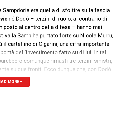
a Sampdoria era quella di sfoltire sulla fascia
vic
né Dodô – terzini di ruolo, al contrario di
un posto al centro della difesa – hanno mai
stiva la Samp ha puntato forte su Nicola Murru,
 il cartellino di Cigarini, una cifra importante
ontà dell’investimento fatto su di lui. In tal
arebbero comunque rimasti tre terzini sinistri,
nte su due fronti. Ecco dunque che, con Dodô
ressate al suo cartellino, l’
indiziato a partire
EAD MORE
co. La cessione al Crotone, d’altro canto, segna
glia blucerchiata,
mai decollata
: lo scorso anno
te 10 totali, fra campionato e Coppa Italia. Un
a fiducia del tecnico Giampaolo
nei confronti