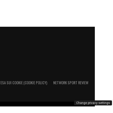
ESA SUI COOKIE (COOKIE POLICY)
NETWORK SPORT REVIEW
Change privacy settings
al Registro Operatori di Comunicazione al n. 26692 - PI