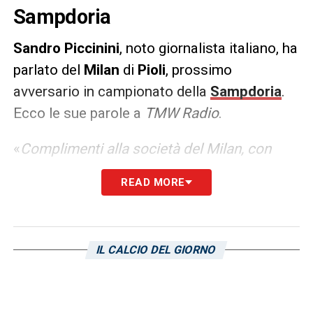
Sampdoria
Sandro Piccinini
, noto giornalista italiano, ha
parlato del
Milan
di
Pioli
, prossimo
avversario in campionato della
Sampdoria
.
Ecco le sue parole a
TMW Radio
.
«
Complimenti alla società del Milan, con
Maldini ha cominciato ad azzeccare molte
READ MORE
scelte a poco prezzo ,facendo di necessità
virtù. Pioli bravissimo a valorizzare certi
giocatori, facendo rendere di più del suo
IL CALCIO DEL GIORNO
valore la squadra. Se arriva secondo ha fatto
un bel miracolo
».