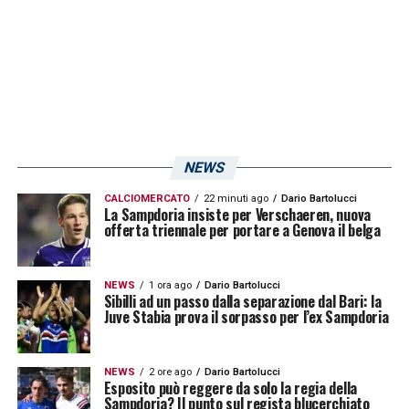
LA PLAYLIST DELLE NOSTRE TOP NEWS
NEWS
CALCIOMERCATO
22 minuti ago
Dario Bartolucci
La Sampdoria insiste per Verschaeren, nuova
offerta triennale per portare a Genova il belga
NEWS
1 ora ago
Dario Bartolucci
Sibilli ad un passo dalla separazione dal Bari: la
Juve Stabia prova il sorpasso per l’ex Sampdoria
NEWS
2 ore ago
Dario Bartolucci
Esposito può reggere da solo la regia della
Sampdoria? Il punto sul regista blucerchiato