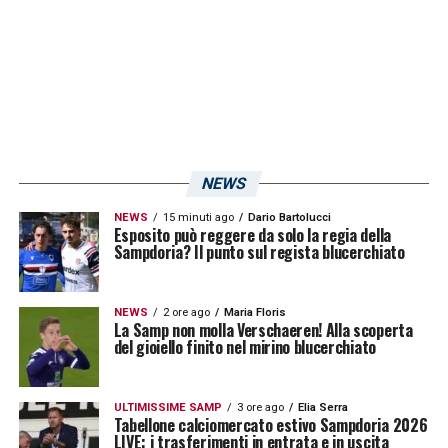
È una bella scommessa che fa la società su
un allenatore che ha avuto grande talento
ma come allenatore è un punto di domanda.
Credo gli abbiano dato garanzie per avere
una squadra per salire di nuovo in A».
NEWS
LA PLAYLIST DELLE NOSTRE TOP NEWS
NEWS
15 minuti ago
Dario Bartolucci
Esposito può reggere da solo la regia della
Sampdoria? Il punto sul regista blucerchiato
NEWS
2 ore ago
Maria Floris
La Samp non molla Verschaeren! Alla scoperta
del gioiello finito nel mirino blucerchiato
ULTIMISSIME SAMP
3 ore ago
Elia Serra
Tabellone calciomercato estivo Sampdoria 2026
LIVE: i trasferimenti in entrata e in uscita