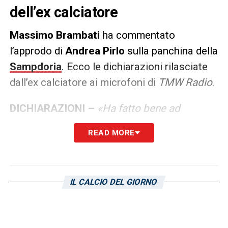
dell’ex calciatore
Massimo Brambati
ha commentato
l’approdo di
Andrea Pirlo
sulla panchina della
Sampdoria
. Ecco le dichiarazioni rilasciate
dall’ex calciatore ai microfoni di
TMW Radio
.
DICHIARAZIONI –
«Ha fatto bene ad
accettare. Dice bene che non ha guardato
READ MORE
alle categorie, perché lui grande esperienza
non ne ha a dire il vero. Ha sbagliato ad
andare in Turchia, avrei evitato fossi stato in
IL CALCIO DEL GIORNO
lui. Se avesse aspettato un po’, forse
qualcosa sarebbe uscito. La Samp ha una
società nuova che non ha tanta esperienza.