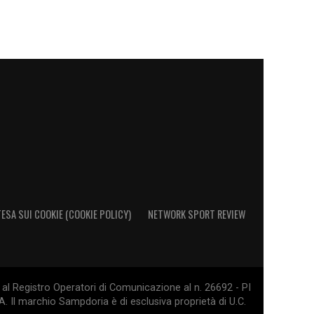
ESA SUI COOKIE (COOKIE POLICY)
NETWORK SPORT REVIEW
al Registro Operatori di Comunicazione al n. 26692 - PI
. Il marchio Sampdoria è di esclusiva proprietà di U.C.