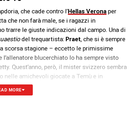
doria, che cade contro l’
Hellas Verona
per
tta che non farà male, se i ragazzi in
 trarre le giuste indicazioni dal campo. Una di
quaestio
del trequartista:
Praet
, che si è sempre
 la scorsa stagione – eccetto le primissime
e l’allenatore blucerchiato lo ha sempre visto
etty. Quest’anno, però, il mister svizzero sembra
o nelle amichevoli giocate a Temù e in
uarti
. Una scelta che c’entra poco con
EAD MORE
l giocatore: con tutta probabilità, la decisione
ernandes con un elemento già presente in rosa e
tte per agire dietro le punte, utilizzando così in
il calciomercato, puntando un difensore per