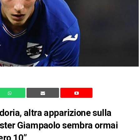
oria, altra apparizione sulla
mister Giampaolo sembra ormai
ero 10”