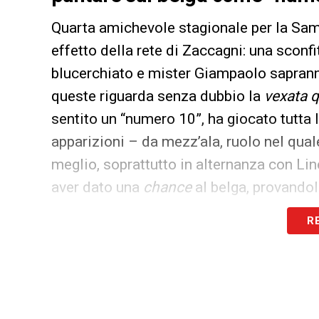
Quarta amichevole stagionale per la Samp
effetto della rete di Zaccagni: una sconfi
blucerchiato e mister Giampaolo sapranno
queste riguarda senza dubbio la
vexata 
sentito un “numero 10”, ha giocato tutta
apparizioni – da mezz’ala, ruolo nel qual
meglio, soprattutto in alternanza con Lin
aver dato una
chance
al belga, provandol
quest’ultima giocata a Trento, sulla
treq
R
l’accondiscendenza verso le preferenze de
del mister è stata quella di sostituire F
che avesse le caratteristiche tecniche ada
modo diverso le risorse economiche per 