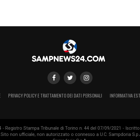
 sembra che il classe ’94 si sia finalmente
nte anche l’impiego ormai consolidato di
le partenza di
Alvarez
, sondato dal Nantes.
uovo ruolo: con un anno di esperienza in Italia
o nei meccanismi dell’allenatore, questo dovrà
S
E
PRIVACY POLICY E TRATTAMENTO DEI DATI PERSONALI
INFORMATIVA EST
 Registro Stampa Tribunale di Torino n. 44 del 07/09/2021 - Iscritto 
 Sito non ufficiale, non autorizzato o connesso a U.C. Sampdoria S.p.A