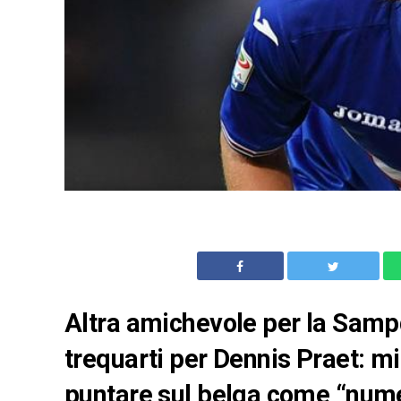
Altra amichevole per la Sampd
trequarti per Dennis Praet: 
puntare sul belga come “num