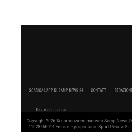
rimpiazzare Skriniar. In questo momento,
guadagnato il ruolo tanto agognato – sta
Djuricic sulla linea mediana e la possibi
Starà al belga dimostrare di meritare il n
alle spalle e l’inserimento ormai ultimat
essere l’anno della definitiva conferma.
LA PLAYLIST DELLE NOSTRE TOP NEW
SCARICA L’APP DI SAMP NEWS 24
CONTATTI
REDAZION
Gestisci consenso
Copyright 2026 © riproduzione riservata Samp News 24 -
11028660014 Editore e proprietario: Sport Review S.r.l