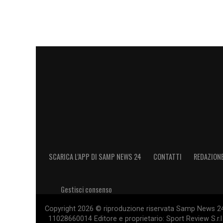
sostegno di numerose realtà del calcio i
posizione, la sfida per la presidenza si 
LA PLAYLIST DELLE NOSTRE TOP NEW
SCARICA L’APP DI SAMP NEWS 24
CONTATTI
REDAZION
Gestisci consenso
Copyright 2026 © riproduzione riservata Samp News 24 -
11028660014 Editore e proprietario: Sport Review S.r.l