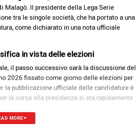
i Malagò. Il presidente della Lega Serie
ione tra le singole società, che ha portato a una
ura, come dichiarato in una nota ufficiale
ifica in vista delle elezioni
ale, il passo successivo sarà la discussione del
no 2026 fissato come giorno delle elezioni per
r la pubblicazione ufficiale delle candidature è
 per la corsa alla presidenza si sta rapidamente
EAD MORE
ogliere consensi e a consolidare la sua
uolo di presidente della
Federcalcio
. Con il