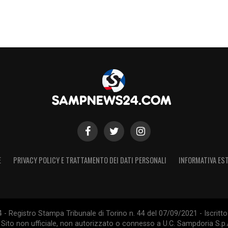
taliano e il continuo rafforzamento della sua
fa sempre più interessante!
S
E
PRIVACY POLICY E TRATTAMENTO DEI DATI PERSONALI
INFORMATIVA EST
 Registro Stampa Tribunale di Torino n. 44 del 07/09/2021 - Iscritto 
 Sito non ufficiale, non autorizzato o connesso a U.C. Sampdoria S.p.A