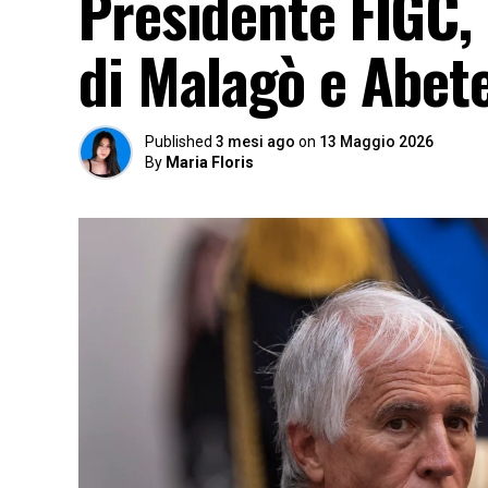
Presidente FIGC,
di Malagò e Abete
Published
3 mesi ago
on
13 Maggio 2026
By
Maria Floris