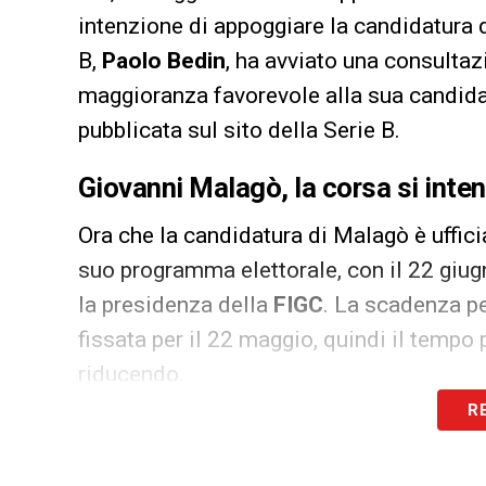
intenzione di appoggiare la candidatura d
B,
Paolo Bedin
, ha avviato una consultaz
maggioranza favorevole alla sua candidat
pubblicata sul sito della Serie B.
Giovanni Malagò, la corsa si intens
Ora che la candidatura di Malagò è uffici
suo programma elettorale, con il 22 giug
la presidenza della
FIGC
. La scadenza pe
fissata per il 22 maggio, quindi il tempo
riducendo.
R
La candidatura di Malagò continua a racc
posizione di favorito nella corsa per il r