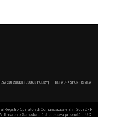
ESA SUI COOKIE (COOKIE POLICY)
NETWORK SPORT REVIEW
al Registro Operatori di Comunicazione al n. 26692 - PI
. Il marchio Sampdoria è di esclusiva proprietà di U.C.