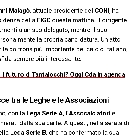
nni Malagò
, attuale presidente del
CONI
, ha
esidenza della
FIGC
questa mattina. Il dirigente
umenti a un suo delegato, mentre il suo
sonalmente la propria candidatura. Un atto
 la poltrona più importante del calcio italiano,
sfida sempre più interessante.
il futuro di Tantalocchi? Oggi Cda in agenda
ce tra le Leghe e le Associazioni
no, con la
Lega Serie A
, l’
Assocalciatori
e
ierati dalla sua parte. A questi, nella serata di
ella
Lega Serie B
, che ha confermato la sua