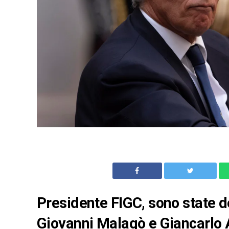
Presidente FIGC, sono state d
Giovanni Malagò e Giancarlo A