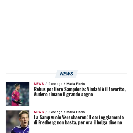
perdite — quelle del Genoa si attestano sui
34 milioni —, auspico che si apra un tavolo
con l’Esecutivo per trovare una soluzione. Il
calcio è formato da presidenti che hanno
messo miliardi nel sistema, consentendo
anche allo Stato di beneficiarne. La nostra è
una partnership. Più lavoro, più guadagno,
più inietto soldi nelle casse dello Stato. Ma
NEWS
per sopravvivere abbiamo bisogno se non di
NEWS
2 ore ago
Maria Floris
ristori, almeno di rateizzazioni o dilazioni
Rebus portiere Sampdoria: Vindahl è il favorito,
Audero rimane il grande sogno
fiscali altrimenti il sistema implode. Quando
i soldi finiscono, terminano per tutti,
NEWS
3 ore ago
Maria Floris
comprese le Leghe inferiori e gli altri sport:
La Samp vuole Verschaeren! Il corteggiamento
di Fredberg non basta, per ora il belga dice no
non dimentichiamo che la Serie A alimenta