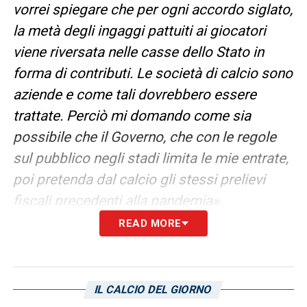
vorrei spiegare che per ogni accordo siglato,
la metà degli ingaggi pattuiti ai giocatori
viene riversata nelle casse dello Stato in
forma di contributi. Le società di calcio sono
aziende e come tali dovrebbero essere
trattate. Perciò mi domando come sia
possibile che il Governo, che con le regole
sul pubblico negli stadi limita le mie entrate,
poi pretenda dal calcio gli stessi prelievi
fiscali precedenti alla pandemia».
READ MORE
ASPETTATIVE –
«Premesso che il mio
pensiero è condiviso da tutti i presidenti, sia
di società medio-piccole che grandi, dal
IL CALCIO DEL GIORNO
momento che tutti abbiamo sopportato