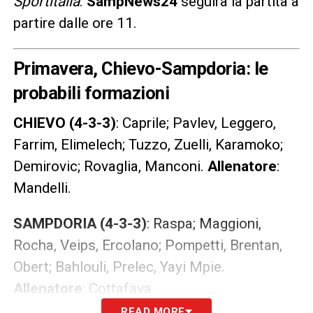
Sportitalia
.
SampNews24
seguirà la partita a
partire dalle ore 11.
Primavera, Chievo-Sampdoria: le
probabili formazioni
CHIEVO (4-3-3)
: Caprile; Pavlev, Leggero,
Farrim, Elimelech; Tuzzo, Zuelli, Karamoko;
Demirovic; Rovaglia, Manconi.
Allenatore
:
Mandelli.
SAMPDORIA (4-3-3)
: Raspa; Maggioni,
Rocha, Veips, Ercolano; Pompetti, Brentan,
Obert; Bahlouli, Prelec, Yayi Mpie.
Allenatore
: Cottafava.
READ MORE