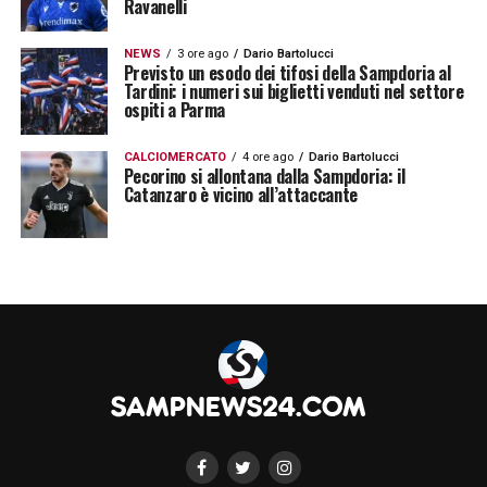
Ravanelli
Sampdoria imporsi con il netto risultato di 6-
1.
NEWS
3 ore ago
Dario Bartolucci
Previsto un esodo dei tifosi della Sampdoria al
Tardini: i numeri sui biglietti venduti nel settore
ospiti a Parma
VUOI RESTARE AGGIORNATO SULLA
SAMPDORIA? SCARICA LA NOSTRA APP!
CALCIOMERCATO
4 ore ago
Dario Bartolucci
Pecorino si allontana dalla Sampdoria: il
Catanzaro è vicino all’attaccante
LA PLAYLIST DELLE NOSTRE TOP NEWS