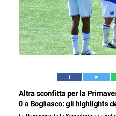
Altra sconfitta per la Primave
0 a Bogliasco: gli highlights 
La
Primavera
della
Sampdoria
ha cambia