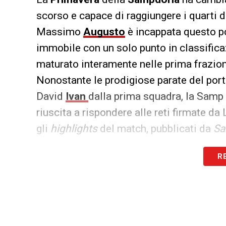
scorso e capace di raggiungere i quarti d
Massimo
Augusto
è incappata questo po
immobile con un solo punto in classifica:
maturato interamente nelle prima frazione
Nonostante le prodigiose parate del porti
David
Ivan
dalla prima squadra, la Samp 
riuscita a rispondere alle reti firmate d
gli
highlights
del match, pubblicati da
S
R