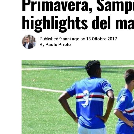
Primavera, Sampd
highlights del m
Published
9 anni ago
on
13 Ottobre 2017
By
Paolo Priolo