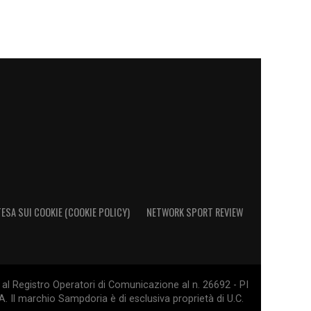
ESA SUI COOKIE (COOKIE POLICY)
NETWORK SPORT REVIEW
al Registro Operatori di Comunicazione al n. 26692 - PI
. Il marchio Sampdoria è di esclusiva proprietà di U.C.