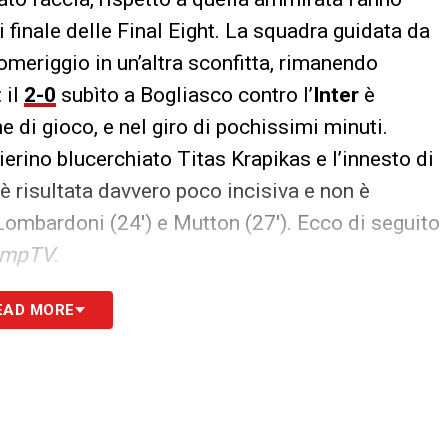
i finale delle Final Eight. La squadra guidata da
meriggio in un’altra sconfitta, rimanendo
 il
2-0
subìto a Bogliasco contro l’
Inter
è
 di gioco, e nel giro di pochissimi minuti.
erino blucerchiato Titas Krapikas e l’innesto di
è risultata davvero poco incisiva e non è
a Lombardoni (24′) e Mutton (27′). Ecco di seguito
ampTV
.
EAD MORE