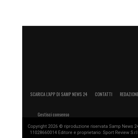
SCARICA L’APP DI SAMP NEWS 24
CONTATTI
REDAZION
Gestisci consenso
Copyright 2026 © riproduzione riservata Samp News 24 -
11028660014 Editore e proprietario: Sport Review S.r.l