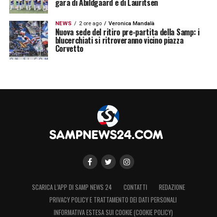
gara di Abildgaard e di Lauritsen
NEWS
2 ore ago
Veronica Mandalà
Nuova sede del ritiro pre-partita della Samp: i
blucerchiati si ritroveranno vicino piazza
Corvetto
SCARICA L’APP DI SAMP NEWS 24
CONTATTI
REDAZIONE
PRIVACY POLICY E TRATTAMENTO DEI DATI PERSONALI
INFORMATIVA ESTESA SUI COOKIE (COOKIE POLICY)