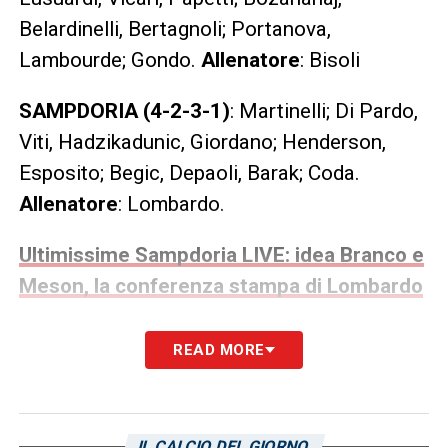
Belardinelli, Bertagnoli; Portanova,
Lambourde; Gondo.
Allenatore
: Bisoli
SAMPDORIA (4-2-3-1)
: Martinelli; Di Pardo,
Viti, Hadzikadunic, Giordano; Henderson,
Esposito; Begic, Depaoli, Barak; Coda.
Allenatore
: Lombardo.
Ultimissime Sampdoria LIVE: idea Branco e
Meson, la conferenza stampa di Lombardo
LA PLAYLIST DELLE NOSTRE TOP NEWS
READ MORE
IL CALCIO DEL GIORNO