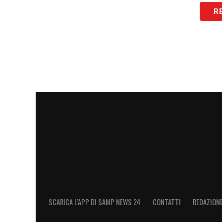
R
LA PLAYLIST DELLE NOSTRE TOP NEW
SCARICA L’APP DI SAMP NEWS 24
CONTATTI
REDAZION