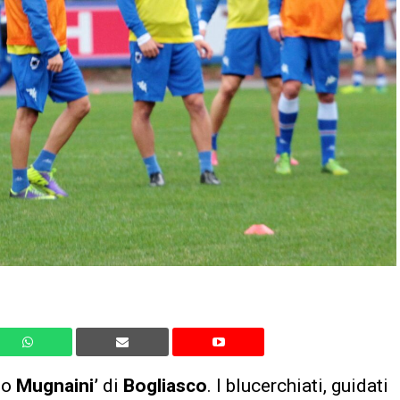
no
Mugnaini’
di
Bogliasco
. I blucerchiati, guidati