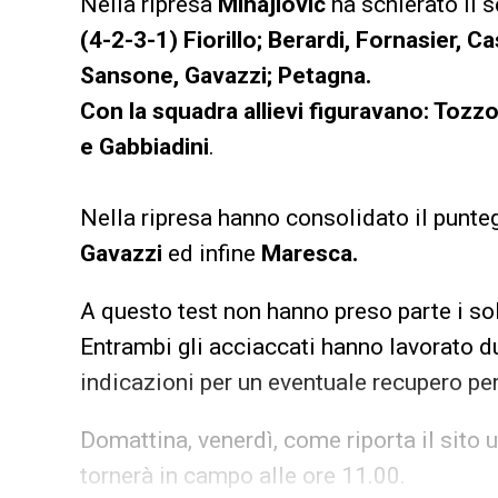
Nella ripresa
Mihajlovic
ha schierato il s
(4-2-3-1)
Fiorillo; Berardi, Fornasier, C
Sansone, Gavazzi; Petagna.
Con la squadra allievi figuravano: Tozz
e Gabbiadini
.
Nella ripresa hanno consolidato il punteg
Gavazzi
ed infine
Maresca.
A questo test non hanno preso parte i so
Entrambi gli acciaccati hanno lavorato 
indicazioni per un eventuale recupero per
Domattina, venerdì, come riporta il sito 
tornerà in campo alle ore 11.00.