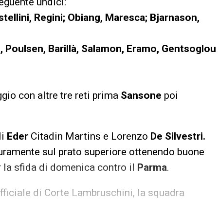
eguente undici:
astellini, Regini; Obiang, Maresca; Bjarnason,
o, Poulsen, Barillà, Salamon, Eramo, Gentsoglou
gio con altre tre reti prima
Sansone
poi
li
Eder
Citadin Martins e Lorenzo
De Silvestri.
duramente sul prato superiore ottenendo buone
 la sfida di domenica contro il
Parma
.
ufficiale di Corte Lambruschini, la squadra