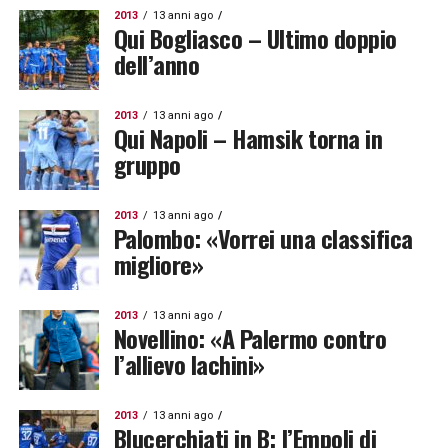
2013
13 anni ago
Qui Bogliasco – Ultimo doppio
dell’anno
2013
13 anni ago
Qui Napoli – Hamsik torna in
gruppo
2013
13 anni ago
Palombo: «Vorrei una classifica
migliore»
2013
13 anni ago
Novellino: «A Palermo contro
l’allievo Iachini»
2013
13 anni ago
Blucerchiati in B: l’Empoli di