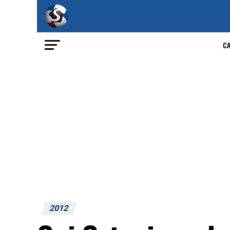
C
2012