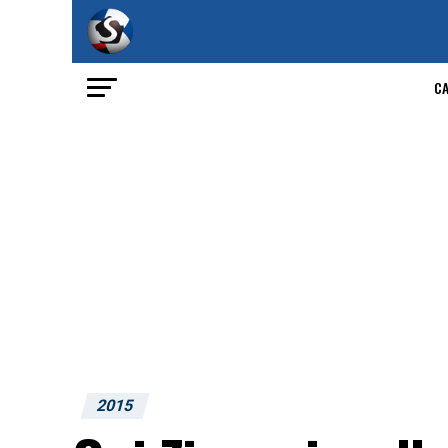
C
2015