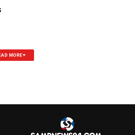
S
EAD MORE