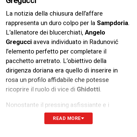
Gregucci
La notizia della chiusura dell’affare
rappresenta un duro colpo per la
Sampdoria
.
L’allenatore dei blucerchiati,
Angelo
Gregucci
aveva individuato in Radunović
l’elemento perfetto per completare il
pacchetto arretrato. L’obiettivo della
dirigenza doriana era quello di inserire in
rosa un profilo affidabile che potesse
ricoprire il ruolo di vice di
Ghidotti
.
Nonostante il pressing asfissiante e i
tentativi concreti messi in atto dalla
READ MORE
dirigenza di Genova, il duello di mercato si è
concluso con un nulla di fatto. Lo
Spezia
ha