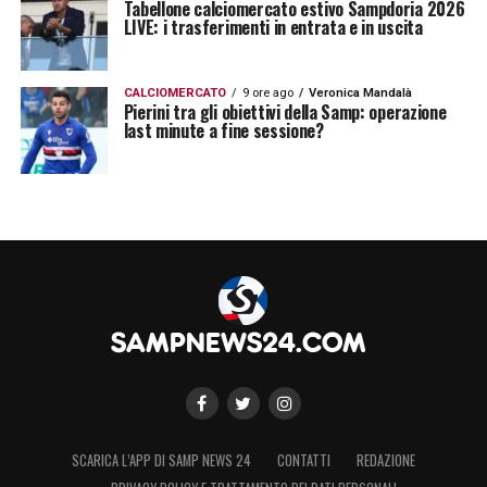
Tabellone calciomercato estivo Sampdoria 2026
LIVE: i trasferimenti in entrata e in uscita
CALCIOMERCATO
9 ore ago
Veronica Mandalà
Pierini tra gli obiettivi della Samp: operazione
last minute a fine sessione?
SCARICA L’APP DI SAMP NEWS 24
CONTATTI
REDAZIONE