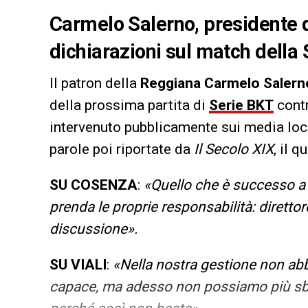
Carmelo Salerno, presidente d
dichiarazioni sul match della
Il patron della
Reggiana Carmelo Salern
della prossima partita di
Serie BKT
cont
intervenuto pubblicamente sui media loca
parole poi riportate da
Il Secolo XIX
, il q
SU COSENZA
:
«Quello che è successo a 
prenda le proprie responsabilità: direttore
discussione».
SU VIALI
:
«Nella nostra gestione non ab
capace, ma adesso non possiamo più sbag