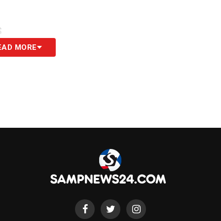
S
EAD MORE