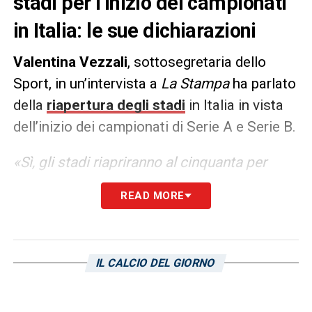
stadi per l’inizio dei campionati
in Italia: le sue dichiarazioni
Valentina Vezzali
, sottosegretaria dello
Sport, in un’intervista a
La Stampa
ha parlato
della
riapertura degli stadi
in Italia in vista
dell’inizio dei campionati di Serie A e Serie B.
«Sì, gli stadi riapriranno al cinquanta per
cento all’aperto e al venticinque per cento al
READ MORE
chiuso. Io ho proposto di arrivare al
settantacinque per cento all’aperto e
cinquanta al chiuso. Vedremo se la
IL CALCIO DEL GIORNO
situazione vaccinale ed epidemiologica lo
permetteranno».