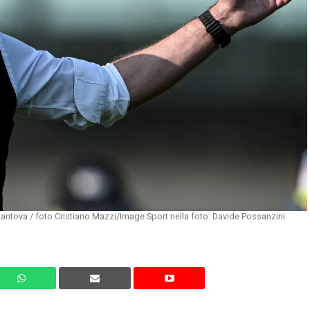
antova / foto Cristiano Mazzi/Image Sport nella foto: Davide Possanzini