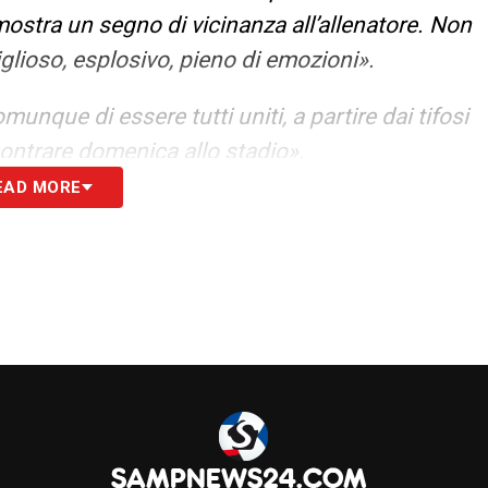
 mostra un segno di vicinanza all’allenatore. Non
viglioso, esplosivo, pieno di emozioni».
unque di essere tutti uniti, a partire dai tifosi
ncontrare domenica allo stadio».
EAD MORE
n è stato semplice e la parte psicologica
a consapevolezza e attitudine ci sia sempre
vivono momenti positivi e negativi. Bisogna
onato di Serie B è una montagna».
S