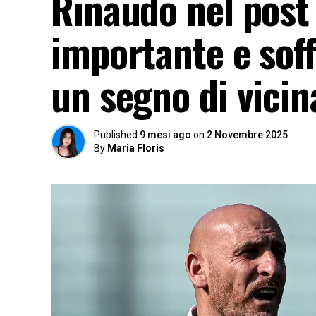
Rinaudo nel post 
importante e soff
un segno di vicin
Published
9 mesi ago
on
2 Novembre 2025
By
Maria Floris