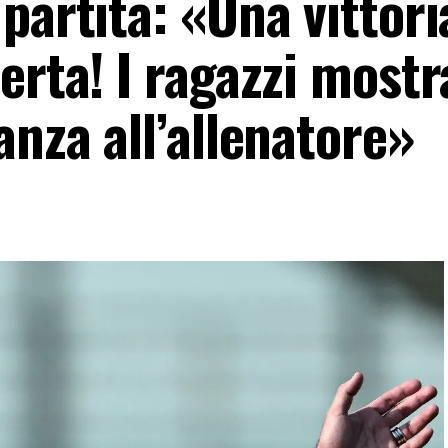
partita: «Una vittori
erta! I ragazzi most
anza all’allenatore»