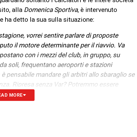
ito, alla
Domenica Sportiva
, è intervenuto
e ha detto la sua sulla situazione:
stagione, vorrei sentire parlare di proposte
eputo il motore determinante per il riavvio. Va
 spostano con i mezzi del club, in gruppo, su
 da soli, frequentano aeroporti e stazioni
 è pensabile mandare gli arbitri allo sbaraglio se
tenza. Ripresa senza Var? Potremmo essere
EAD MORE
S