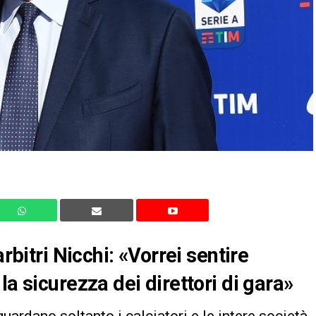
rbitri Nicchi: «Vorrei sentire
la sicurezza dei direttori di gara»
uardano soltanto i calciatori e le intere società