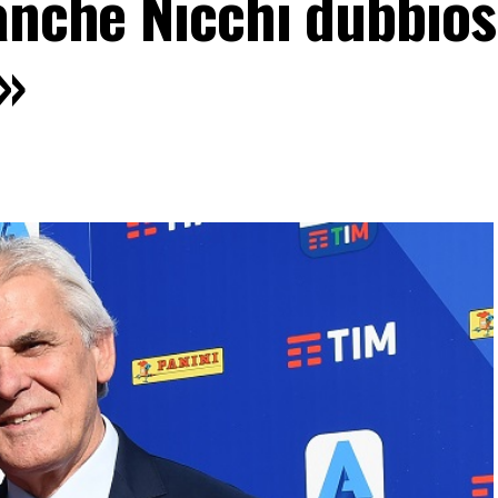
anche Nicchi dubbios
o»