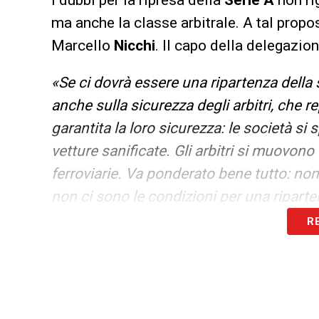
ma anche la classe arbitrale. A tal propos
Marcello
Nicchi
. Il capo della delegazion
«Se ci dovrà essere una ripartenza della 
anche sulla sicurezza degli arbitri, che r
garantita la loro sicurezza: le società si
vetture sanificate. Gli arbitri si muovono
ferroviarie. Va ponderato bene tutto: non
non ci sono le condizioni per una ripar
costretti dalla sicurezza sanitaria».
R
LA PLAYLIST DELLE NOSTRE TOP NEW