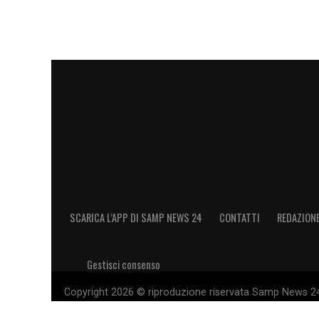
SCARICA L’APP DI SAMP NEWS 24
CONTATTI
REDAZION
Gestisci consenso
Copyright 2026 © riproduzione riservata Samp News 24 -
11028660014 Editore e proprietario: Sport Review S.r.l