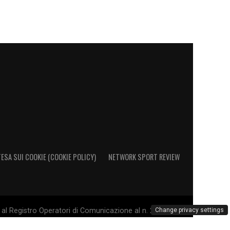
ESA SUI COOKIE (COOKIE POLICY)
NETWORK SPORT REVIEW
al Registro Operatori di Comunicazione al n. 26692 - PI
Change privacy settings
. Il marchio Sampdoria è di esclusiva proprietà di U.C.