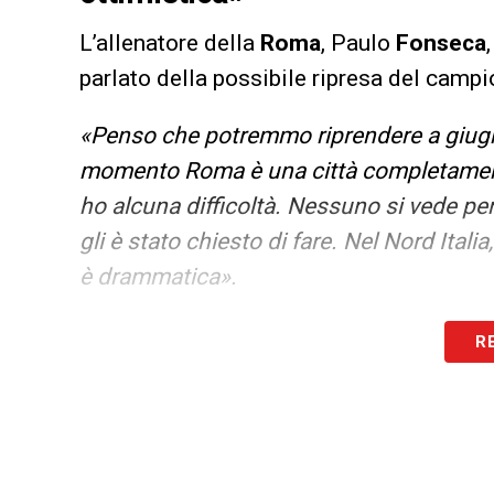
L’allenatore della
Roma
, Paulo
Fonseca
parlato della possibile ripresa del campi
«Penso che potremmo riprendere a giugno
momento Roma è una città completamen
ho alcuna difficoltà. Nessuno si vede pe
gli è stato chiesto di fare. Nel Nord Itali
è drammatica».
LA PLAYLIST DELLE NOSTRE TOP NEW
R