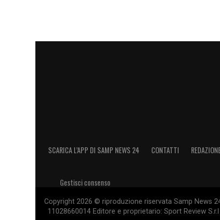
SCARICA L’APP DI SAMP NEWS 24
CONTATTI
REDAZION
Gestisci consenso
Copyright 2026 © riproduzione riservata Samp News 24 -
11028660014 Editore e proprietario: Sport Review S.r.l