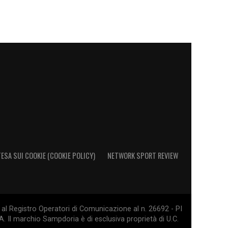
ESA SUI COOKIE (COOKIE POLICY)
NETWORK SPORT REVIEW
al Registro Operatori di Comunicazione al n. 26692 - PI
. Il marchio Sampdoria è di esclusiva proprietà di U.C.