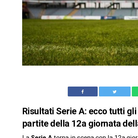
Risultati Serie A: ecco tutti g
partite della 12a giornata de
La
Serie A
torna in scena con la 12a gior