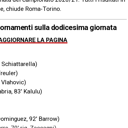
ne, chiude Roma-Torino.
giornamenti sulla dodicesima giornata
 AGGIORNARE LA PAGINA
 Schiattarella)
reuler)
′ Vlahovic)
bria, 83′ Kalulu)
 Dominguez, 92′ Barrow)
rre, 70′ rig. Zaccagni)