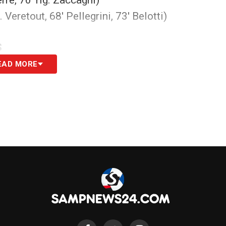
 Veretout, 68′ Pellegrini, 73′ Belotti)
S
EAD MORE