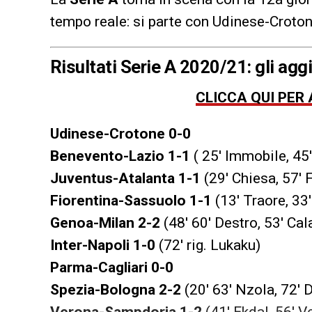
tempo reale: si parte con Udinese-Croto
Risultati Serie A 2020/21: gli ag
CLICCA QUI PER
Udinese-Crotone 0-0
Benevento-Lazio 1-1
( 25′ Immobile, 45′
Juventus-Atalanta 1-1
(29′ Chiesa, 57′ F
Fiorentina-Sassuolo
1-1
(13′ Traore, 33
Genoa-Milan
2-2
(48′ 60′ Destro, 53′ Cala
Inter-Napoli
1-0
(72′ rig. Lukaku)
Parma-Cagliari
0-0
Spezia-Bologna
2-2
(20′ 63′ Nzola, 72′
Verona-Sampdoria 1-2
(41′ Ekdal, 56′ Ve