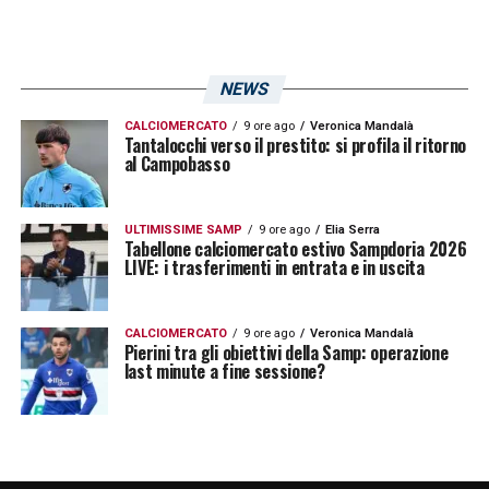
NEWS
CALCIOMERCATO
9 ore ago
Veronica Mandalà
Tantalocchi verso il prestito: si profila il ritorno
al Campobasso
Terzo, ma non ultimo motivo, l’aspetto
economico: la Sampdoria perderebbe una
ULTIMISSIME SAMP
9 ore ago
Elia Serra
Tabellone calciomercato estivo Sampdoria 2026
plusvalenza.
LIVE: i trasferimenti in entrata e in uscita
LA PLAYLIST DELLE NOSTRE TOP NEWS
CALCIOMERCATO
9 ore ago
Veronica Mandalà
Pierini tra gli obiettivi della Samp: operazione
last minute a fine sessione?