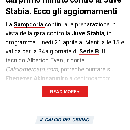
Stabia. Ecco gli aggiornamenti
La
Sampdoria
continua la preparazione in
vista della gara contro la
Juve Stabia
, in
programma lunedì 21 aprile al Menti alle 15 e
valida per la 34a giornata di
Serie B
. Il
tecnico Alberico Evani, riporta
Calciomercato.com
, potrebbe puntare su
Ebenezer Akinsanmiro
a centrocampo:
infatti è stato provato come mezzala; quindi
READ MORE
è ballottaggio con gli altri due colleghi di
reparto Benedetti e Vieira.
IL CALCIO DEL GIORNO
LA PLAYLIST DELLE NOSTRE TOP NEWS