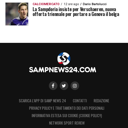
CALCIOMERCATO
12 ore ago
Dario Bartolucci
La Sampdoria insiste per Verschaeren, nuova
offerta triennale per portare a Genova il belga
SCARICA L’APP DI SAMP NEWS 24
CONTATTI
REDAZIONE
PRIVACY POLICY E TRATTAMENTO DEI DATI PERSONALI
INFORMATIVA ESTESA SUI COOKIE (COOKIE POLICY)
NETWORK SPORT REVIEW