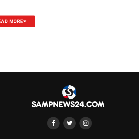
S
EAD MORE