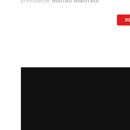
presidente,
Matteo Manfredi
.
LA PLAYLIST DELLE NOSTRE TOP NEW
R