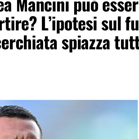
a Mancini può essere
tire? L’ipotesi sul f
erchiata spiazza tutti