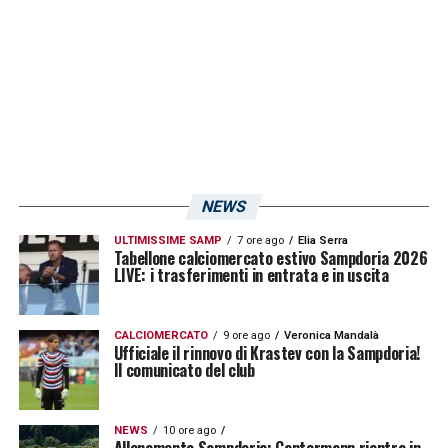
NEWS
ULTIMISSIME SAMP
7 ore ago
Elia Serra
Tabellone calciomercato estivo Sampdoria 2026
LIVE: i trasferimenti in entrata e in uscita
CALCIOMERCATO
9 ore ago
Veronica Mandalà
Ufficiale il rinnovo di Krastev con la Sampdoria!
Il comunicato del club
NEWS
10 ore ago
Allenamento Sampdoria: Gantermann rientra in