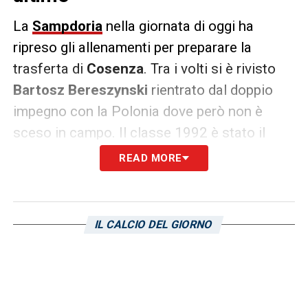
La
Sampdoria
nella giornata di oggi ha
ripreso gli allenamenti per preparare la
trasferta di
Cosenza
. Tra i volti si è rivisto
Bartosz Bereszynski
rientrato dal doppio
impegno con la Polonia dove però non è
sceso in campo. Il classe 1992 è stato il
primo dei nazionali a rientrare:
Sottil
attende
READ MORE
anche
Veroli
e
Ioannou
che saranno attesi a
Bogliasco domani pomeriggio per la seduta
di allenamento.
IL CALCIO DEL GIORNO
LA PLAYLIST DELLE NOSTRE TOP NEWS