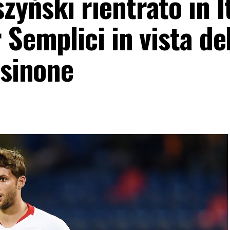
yński rientrato in It
 Semplici in vista de
osinone