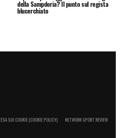
della Sampdoria? Il punto sul regista
blucerchiato
ESA SUI COOKIE (COOKIE POLICY)
NETWORK SPORT REVIEW