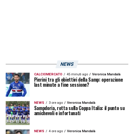
LA PLAYLIST DELLE NOSTRE TOP NEWS
NEWS
CALCIOMERCATO
45 minuti ago
Veronica Mandalà
Pierini tra gli obiettivi della Samp: operazione
last minute a fine sessione?
NEWS
3 ore ago
Veronica Mandalà
Sampdoria, rotta sulla Coppa Italia: il punto su
amichevoli e infortunati
NEWS
4 ore ago
Veronica Mandalà