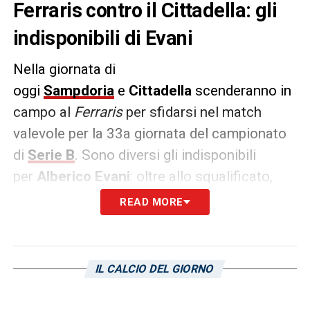
Ferraris contro il Cittadella: gli
indisponibili di Evani
Nella giornata di
oggi
Sampdoria
e
Cittadella
scenderanno in
campo al
Ferraris
per sfidarsi nel match
valevole per la 33a giornata del campionato
di
Serie B
. Sono diversi gli indisponibili
per
Alberico Evani
: oltre allo squalificato,
Bartosz Bereszynski il tecnico blucerchiato
READ MORE
dovrà fare a meno anche
di
Tutino
,
Bellemo
,
Ioannou
,
Romagnoli
e
Perisan
. Lo riporta l’edizione genovese
IL CALCIO DEL GIORNO
del
Secolo XIX
.