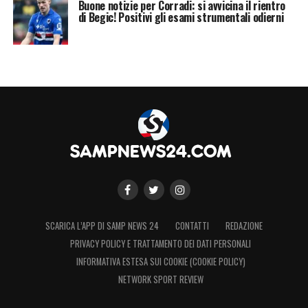
Buone notizie per Corradi: si avvicina il rientro
di Begic! Positivi gli esami strumentali odierni
SCARICA L’APP DI SAMP NEWS 24
CONTATTI
REDAZIONE
PRIVACY POLICY E TRATTAMENTO DEI DATI PERSONALI
INFORMATIVA ESTESA SUI COOKIE (COOKIE POLICY)
NETWORK SPORT REVIEW