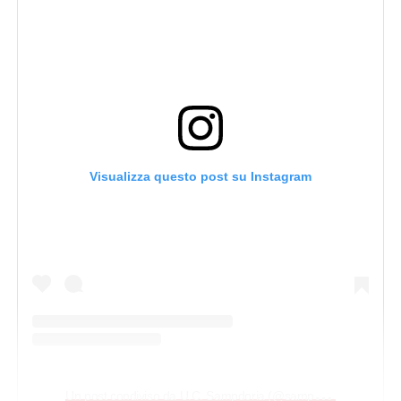
Visualizza questo post su Instagram
U
n post condiviso da U.C. Sampdoria (@sampdoria)