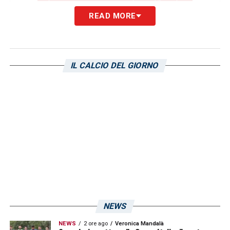
READ MORE
COMMENTO
–
«Lavorare con un sorriso»
. Il
commento del club a corredo di alcune
immagini della seduta di oggi.
IL CALCIO DEL GIORNO
LA PLAYLIST DELLE NOSTRE TOP NEWS
NEWS
NEWS
2 ore ago
Veronica Mandalà