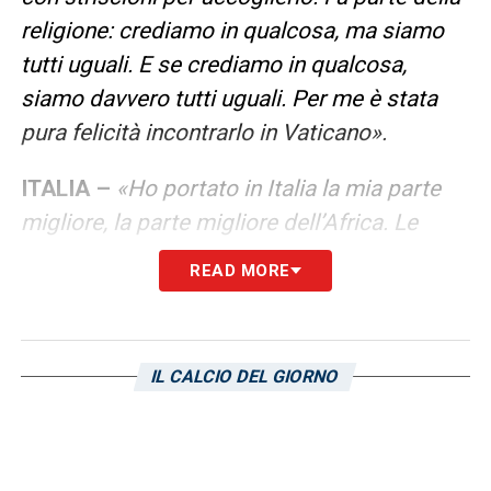
religione: crediamo in qualcosa, ma siamo
tutti uguali. E se crediamo in qualcosa,
siamo davvero tutti uguali. Per me è stata
pura felicità incontrarlo in Vaticano».
ITALIA –
«Ho portato in Italia la mia parte
migliore, la parte migliore dell’Africa. Le
lezioni che ogni giorno mi vengono donate
READ MORE
dall’Islam, io cerco di trasmetterle nella vita.
Prego prima e dopo le gare, mi reco nella
moschea di Genova per sentirmi a casa. Non
IL CALCIO DEL GIORNO
bevo, non fumo, e faccio tutto quello che mi
viene richiesto. Le persone mi rispettano per
questo. L’integrazione nel vostro Paese è