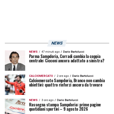
stata perfetta. E poi avete il mare, se uno
vuole il mare. La montagna, se un giorno
scegli che vuoi salire in quota. E il cibo
buono: quello sempre. Mi piace integrare la
mia cultura con la vostra; così come amo la
mia famiglia, quella della Sampdoria: uno
NEWS
spogliatoio multietnico e multiculturale, dal
NEWS
47 minuti ago
Dario Bartolucci
Giappone alla Norvegia, dalla Repubblica
Parma Sampdoria, Corradi cambia la coppia
centrale: Cicconi ancora adattato a sinistra?
Ceca al Gambia».
PREGARE –
«Mi ritaglio 5 spazi al giorno
CALCIOMERCATO
2 ore ago
Dario Bartolucci
Calciomercato Sampdoria, Branco non cambia
per pregare, le giornate sono frenetiche ma
obiettivi: quattro rinforzi ancora da trovare
trovo sempre il tempo per farlo. È molto
importante per me. Anche se siamo in
NEWS
3 ore ago
Dario Bartolucci
Rassegna stampa Sampdoria: prime pagine
viaggio: cerco di tirare fuori il meglio di me,
quotidiani sportivi – 9 agosto 2026