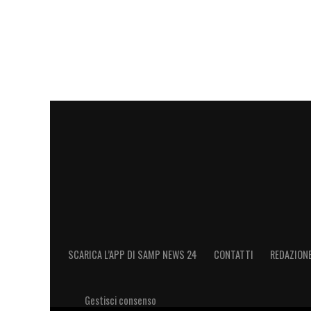
SCARICA L’APP DI SAMP NEWS 24
CONTATTI
REDAZION
Gestisci consenso