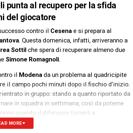
punta al recupero per la sfida
ni del giocatore
l successo contro il
Cesena
e si prepara al
antova
. Questa domenica, infatti, arriveranno a
rea Sottil
che spera di recuperare almeno due
che
Simone Romagnoli
.
ontro il
Modena
da un problema al quadricipite
e il campo pochi minuti dopo il fischio d’inizio.
rientrato in gruppo: stando a quanto riportato da
nare in squadra in settimana, così da poterne
dremo quando il difensore tornerà a
EAD MORE