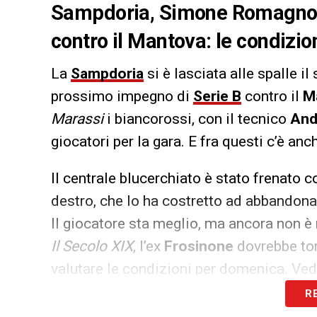
Sampdoria, Simone Romagnoli 
contro il Mantova: le condizio
La
Sampdoria
si è lasciata alle spalle i
prossimo impegno di
Serie B
contro il
M
Marassi
i biancorossi, con il tecnico
And
giocatori per la gara. E fra questi c’è an
Il centrale blucerchiato è stato frenato c
destro, che lo ha costretto ad abbandonar
Il giocatore sta meglio, ma ancora non è 
Il Secolo XIX
, l’ex
Frosinone
dovrebbe tor
valutare le condizioni per domenica. Ve
disposizione.
R