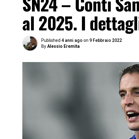
SN24 – Conti Samp
al 2025. I dettagl
Published
4 anni ago
on
9 Febbraio 2022
By
Alessio Eremita