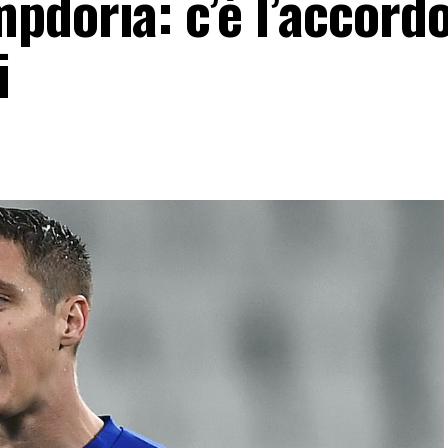
doria: c’è l’accordo
i