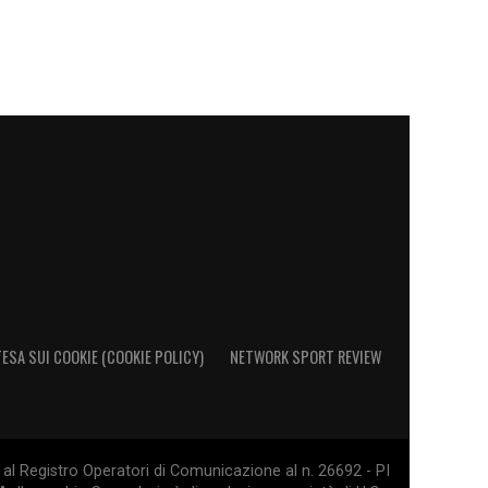
ESA SUI COOKIE (COOKIE POLICY)
NETWORK SPORT REVIEW
al Registro Operatori di Comunicazione al n. 26692 - PI