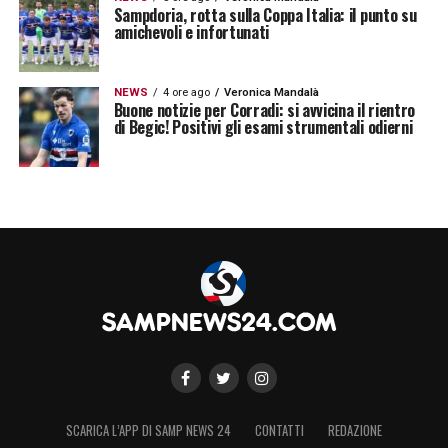
Sampdoria, rotta sulla Coppa Italia: il punto su
amichevoli e infortunati
NEWS
4 ore ago
Veronica Mandalà
Buone notizie per Corradi: si avvicina il rientro
di Begic! Positivi gli esami strumentali odierni
SCARICA L’APP DI SAMP NEWS 24
CONTATTI
REDAZIONE