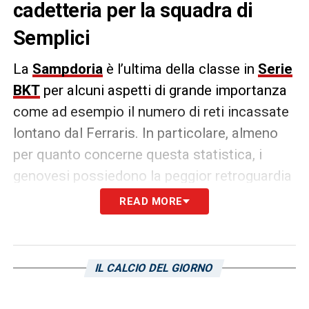
cadetteria per la squadra di
Semplici
La
Sampdoria
è l’ultima della classe in
Serie
BKT
per alcuni aspetti di grande importanza
come ad esempio il numero di reti incassate
lontano dal Ferraris. In particolare, almeno
per quanto concerne questa statistica, i
genovesi possiedono la peggior retroguardia
del campionato con ben 26 gol incassati. Un
READ MORE
numero decisamente eccessivo per una
squadra che ambiva a posizioni ben più alte
di quelle ricoperte negli ultimi mesi.
IL CALCIO DEL GIORNO
LA PLAYLIST DELLE NOSTRE TOP NEWS