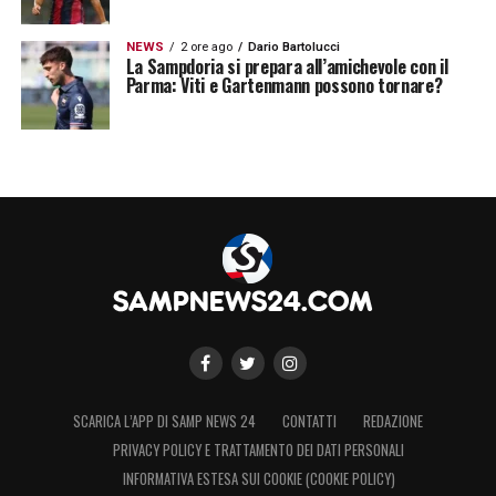
NEWS
2 ore ago
Dario Bartolucci
La Sampdoria si prepara all’amichevole con il
Parma: Viti e Gartenmann possono tornare?
SCARICA L’APP DI SAMP NEWS 24
CONTATTI
REDAZIONE
PRIVACY POLICY E TRATTAMENTO DEI DATI PERSONALI
INFORMATIVA ESTESA SUI COOKIE (COOKIE POLICY)