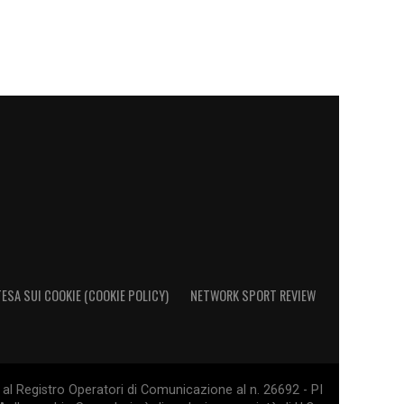
ESA SUI COOKIE (COOKIE POLICY)
NETWORK SPORT REVIEW
al Registro Operatori di Comunicazione al n. 26692 - PI