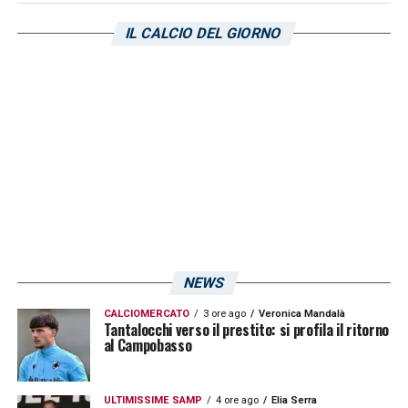
IL CALCIO DEL GIORNO
Visualizza questo post su Instagram
NEWS
CALCIOMERCATO
3 ore ago
Veronica Mandalà
Tantalocchi verso il prestito: si profila il ritorno
al Campobasso
U
n post condiviso da 𝓕𝓪𝓫𝓲𝓸 𝓓𝓮𝓹𝓪𝓸𝓵𝓲 (@fabiodepaoli_27)
ULTIMISSIME SAMP
4 ore ago
Elia Serra