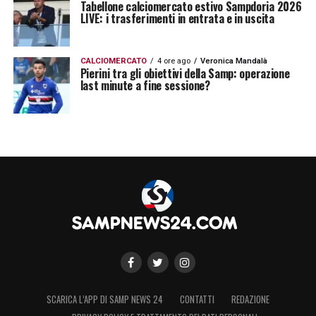
Tabellone calciomercato estivo Sampdoria 2026
LIVE: i trasferimenti in entrata e in uscita
LA PLAYLIST DELLE NOSTRE TOP NEWS
CALCIOMERCATO
4 ore ago
Veronica Mandalà
Pierini tra gli obiettivi della Samp: operazione
last minute a fine sessione?
SCARICA L’APP DI SAMP NEWS 24
CONTATTI
REDAZIONE