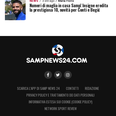
NEWS
3 ore ago
Maria Floris
Numeri di maglia in casa Samp! Insigne eredita
la prestigiosa 10, novità per Conti e Begić
SCARICA L’APP DI SAMP NEWS 24
CONTATTI
REDAZIONE
PRIVACY POLICY E TRATTAMENTO DEI DATI PERSONALI
INFORMATIVA ESTESA SUI COOKIE (COOKIE POLICY)
NETWORK SPORT REVIEW