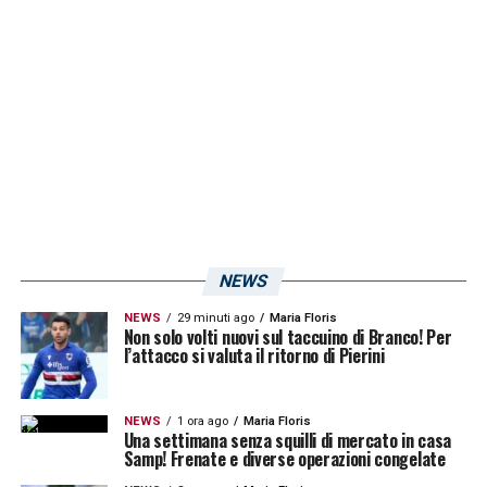
saranno
Romagnoli
e
Riccio
a difendere la
porta blucerchiata. Solo panchina dunque
per
Stipe Vulikic
, altro difensore centrale di
ruolo in casa blucerchiata, e per
Alex Ferrari
,
ancora a caccia del proprio esordio
stagionale in
Serie B
. Vedremo, comunque,
se la rifinitura di oggi cambierà qualcosa nei
piani del tecnico.
NEWS
LA PLAYLIST DELLE NOSTRE TOP NEWS
NEWS
29 minuti ago
Maria Floris
Non solo volti nuovi sul taccuino di Branco! Per
l’attacco si valuta il ritorno di Pierini
NEWS
1 ora ago
Maria Floris
Una settimana senza squilli di mercato in casa
Samp! Frenate e diverse operazioni congelate