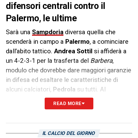
difensori centrali contro il
Palermo, le ultime
Sarà una
Sampdoria
diversa quella che
scenderà in campo a
Palermo
, a cominciare
dall’abito tattico.
Andrea Sottil
si affiderà a
un 4-2-3-1 per la trasferta del
Barbera
,
modulo che dovrebbe dare maggiori garanzie
in difesa ed esaltare le caratteristiche di
alcuni calciatori,
Pedrola
su tutti. Al
contempo, però, renderà necessario
READ MORE
sacrificare uno dei tre difensori centrali
scesi in campo nelle ultime partite.
Secondo quanto riportato da
Il Secolo XIX
,
IL CALCIO DEL GIORNO